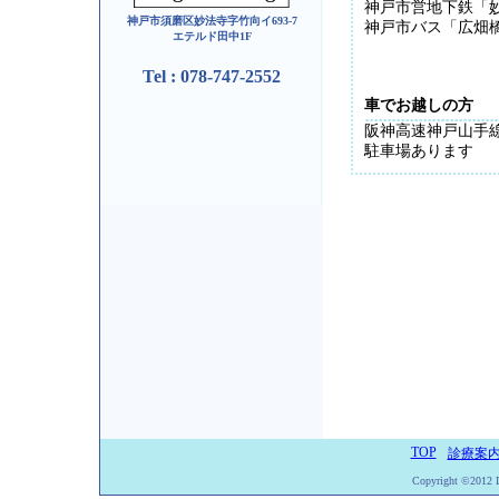
神戸市営地下鉄「
神戸市須磨区妙法寺字竹向イ693-7
神戸市バス「広畑
エテルド田中1F
Tel : 078-747-2552
車でお越しの方
阪神高速神戸山手
駐車場あります
TOP
診療案
Copyright ©2012 Dr